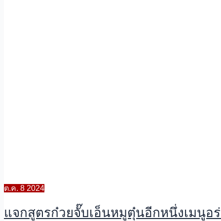
ต.ค.
8
2024
แจกสูตรก๋วยจั๊บเอ็นหมูตุ๋นอีกหนึ่งเมนู