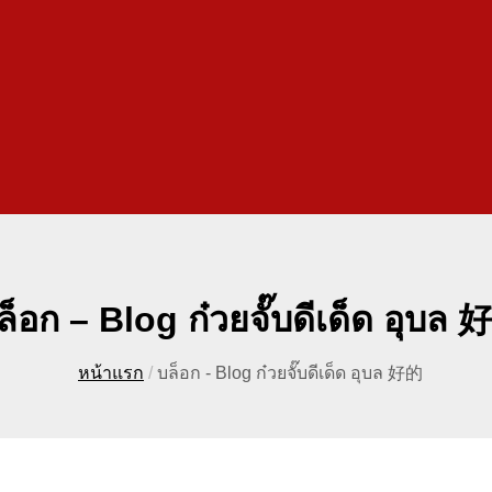
ล็อก – Blog ก๋วยจั๊บดีเด็ด อุบล
หน้าแรก
/
บล็อก - Blog ก๋วยจั๊บดีเด็ด อุบล 好的