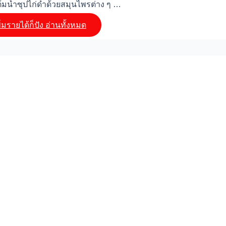
ต้มน้ำซุปไก่ดำด้วยสมุนไพรต่าง ๆ …
มรายได้ก็ปัง
อ่านทั้งหมด